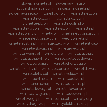
slowacjawinieta.pl
sloweniawinieta.pl
svycarskadalnice.com
szwajcariawinieta.pl
słoweniawinieta.pl
tunellivigno.pl
vignette-at.com
vignette-bg.com
vignette-cz.com
vignette-pl.com
vignette-poland.pl
vignette-ro.com
vignette-si.com
vignette.pl
vignettepoland.pl
vinetki.pl
vinietaelectronica.com
vinieteelectronice.com
wegrywinieta.pl
winieta-austria.pl
winieta-czechy.pl
winieta-litwa.pl
winieta-słowacja.pl
winieta-wegry.pl
winieta-węgry.pl
winieta.org
winietaaustria.pl
winietaaustriaonline.pl
winietaautostradowa.pl
winietabulgaria.pl
winietachorwacja.pl
winietaczechy.pl
winietaestonia.pl
winietalitwa.pl
winietalotwa.pl
winietamoldawia.pl
winietaonline.com
winietapolska.pl
winietarumunia.pl
winietaslovenia.pl
winietaslowacja.pl
winietaslowenia.pl
winietaszwajcaria.pl
winietasłowenia.pl
winietawegry.pl
winietomat.pl
winiety.org
winietydrogowe.pl
winietyelektroniczne.pl