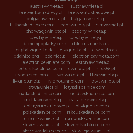
Polecamy:
austria-winieta.pl
austriawinieta.pl
bilet-autostradowy.pl
bilety-autostradowe.pl
bulgariawienieta.pl
bulgariawinieta.pl
bulharskadalnice.com
cenawiniety.pl
cenywiniet.pl
chorwacjawinieta.pl
czechy-winieta.pl
czechywinieta.pl
czechywiniety.pl
dalnicnipoplatky.com
dalnicniznamka.eu
digital-vignette.de
e-vignette.pl
e-winieta.eu
edalnice.org
edalnice.pl
electronicavinieta.com
electroniceviniete.com
estoniawinieta.pl
estonskadalnice.com
ewinieta.pl
info365.pl
litvadalnice.com
litwa-winieta.pl
litwawinieta.pl
livignotunel.pl
livignotunnel.com
lotvawinieta.pl
lotwawinieta.pl
lotysskadalnice.com
madarskadalnice.com
moldavskadalnice.com
moldawiawinieta.pl
najtanszewiniety.pl
oplatyautostradowe.pl
pl-vignette.com
polskadalnice.com
rakouskadalnice.com
rumuniawinieta.pl
rumunskadalnice.com
sloveniawinieta.pl
slovenskadalnice.com
slovinskadalnice.com
slowacja-winieta.pl