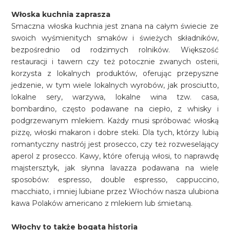
Włoska kuchnia zaprasza
Smaczna włoska kuchnia jest znana na całym świecie ze
swoich wyśmienitych smaków i świeżych składników,
bezpośrednio od rodzimych rolników. Większość
restauracji i tawern czy też potocznie zwanych osterii,
korzysta z lokalnych produktów, oferując przepyszne
jedzenie, w tym wiele lokalnych wyrobów, jak prosciutto,
lokalne sery, warzywa, lokalne wina tzw. casa,
bombardino, często podawane na ciepło, z whisky i
podgrzewanym mlekiem. Każdy musi spróbować włoską
pizzę, włoski makaron i dobre steki. Dla tych, którzy lubią
romantyczny nastrój jest prosecco, czy też rozweselający
aperol z prosecco. Kawy, które oferują włosi, to naprawdę
majstersztyk, jak słynna lavazza podawana na wiele
sposobów: espresso, double espresso, cappuccino,
macchiato, i mniej lubiane przez Włochów nasza ulubiona
kawa Polaków americano z mlekiem lub śmietaną.
Włochy to także bogata historia