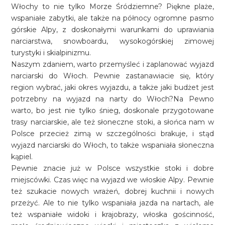
Włochy to nie tylko Morze Śródziemne? Piękne plaże,
wspaniałe zabytki, ale także na północy ogromne pasmo
górskie Alpy, z doskonałymi warunkami do uprawiania
narciarstwa, snowboardu, wysokogórskiej zimowej
turystyki i skialpinizmu.
Naszym zdaniem, warto przemyśleć i zaplanować wyjazd
narciarski do Włoch. Pewnie zastanawiacie się, który
region wybrać, jaki okres wyjazdu, a także jaki budżet jest
potrzebny na wyjazd na narty do Włoch?Na Pewno
warto, bo jest nie tylko śnieg, doskonale przygotowane
trasy narciarskie, ale też słoneczne stoki, a słońca nam w
Polsce przecież zimą w szczególności brakuje, i stąd
wyjazd narciarski do Włoch, to także wspaniała słoneczna
kąpiel.
Pewnie znacie już w Polsce wszystkie stoki i dobre
miejscówki. Czas więc na wyjazd we włoskie Alpy. Pewnie
też szukacie nowych wrażeń, dobrej kuchnii i nowych
przeżyć. Ale to nie tylko wspaniała jazda na nartach, ale
też wspaniałe widoki i krajobrazy, włoska gościnność,