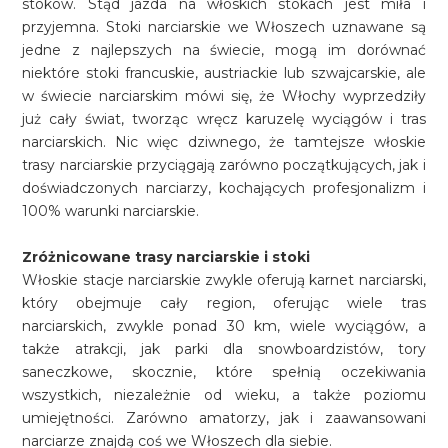
stoków. Stąd jazda na włoskich stokach jest miła i
przyjemna. Stoki narciarskie we Włoszech uznawane są
jedne z najlepszych na świecie, mogą im dorównać
niektóre stoki francuskie, austriackie lub szwajcarskie, ale
w świecie narciarskim mówi się, że Włochy wyprzedziły
już cały świat, tworząc wręcz karuzelę wyciągów i tras
narciarskich. Nic więc dziwnego, że tamtejsze włoskie
trasy narciarskie przyciągają zarówno początkujących, jak i
doświadczonych narciarzy, kochających profesjonalizm i
100% warunki narciarskie.
Zróżnicowane trasy narciarskie i stoki
Włoskie stacje narciarskie zwykle oferują karnet narciarski,
który obejmuje cały region, oferując wiele tras
narciarskich, zwykle ponad 30 km, wiele wyciągów, a
także atrakcji, jak parki dla snowboardzistów, tory
saneczkowe, skocznie, które spełnią oczekiwania
wszystkich, niezależnie od wieku, a także poziomu
umiejętności. Zarówno amatorzy, jak i zaawansowani
narciarze znajdą coś we Włoszech dla siebie.