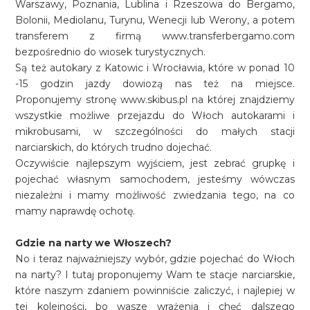
Warszawy, Poznania, Lublina i Rzeszowa do Bergamo,
Bolonii, Mediolanu, Turynu, Wenecji lub Werony, a potem
transferem z firmą www.transferbergamo.com
bezpośrednio do wiosek turystycznych.
Są też autokary z Katowic i Wrocławia, które w ponad 10
-15 godzin jazdy dowiozą nas też na miejsce.
Proponujemy stronę www.skibus.pl na której znajdziemy
wszystkie możliwe przejazdu do Włoch autokarami i
mikrobusami, w szczególności do małych stacji
narciarskich, do których trudno dojechać.
Oczywiście najlepszym wyjściem, jest zebrać grupkę i
pojechać własnym samochodem, jesteśmy wówczas
niezależni i mamy możliwość zwiedzania tego, na co
mamy naprawdę ochotę.
Gdzie na narty we Włoszech?
No i teraz najważniejszy wybór, gdzie pojechać do Włoch
na narty? I tutaj proponujemy Wam te stacje narciarskie,
które naszym zdaniem powinniście zaliczyć, i najlepiej w
tej kolejności, bo wasze wrażenia i chęć dalszego