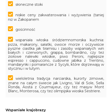
słoneczne stoki
niskie ceny zakwaterowania i wyżywienia (taniej
niż w Zakopanem
gościnność
wspaniała włoska śródziemnomorska kuchnia:
pizza, makarony, sałatki, owoce morze i oczywiście
pyszne ciastka jak tiramisu i zasoby wspaniałych win
białych i czerwonych, grappa, bombardino, czy też
ziołowe nalewki włoskie, piwo Peroni, najlepsze
espresso i cappuccino, cudowne jabłka z Trentino,
mandarynki i pomarańcze z Sycylii, które dojrzewają w
styczniu i w lutym.
wieloletnia tradycja narciarska, kurorty zimowe,
znane na całym świecie jak Livigno, Val di Sole, Sella
Ronda, Aosta z Courmayeur, czy też masyw Mont
Blanc, Monterosa, czy też olimpijska wioska Sestriere.
Wspaniałe krajobrazy