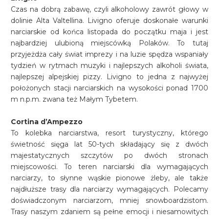
Czas na dobrą zabawę, czyli alkoholowy zawrót głowy w
dolinie Alta Valtellina. Livigno oferuje doskonałe warunki
narciarskie od końca listopada do początku maja i jest
najbardziej ulubioną miejscówką Polaków. To tutaj
przyjeżdża cały świat imprezy i na luzie spędza wspaniały
tydzień w rytmach muzyki i najlepszych alkoholi świata,
najlepszej alpejskiej pizzy. Livigno to jedna z najwyżej
położonych stacji narciarskich na wysokości ponad 1700
m n.p.m. zwana też Małym Tybetem.
Cortina d’Ampezzo
To kolebka narciarstwa, resort turystyczny, którego
świetność sięga lat 50-tych składający się z dwóch
majestatycznych szczytów po dwóch stronach
miejscowości. To teren narciarski dla wymagających
narciarzy, to słynne wąskie pionowe żleby, ale także
najdłuższe trasy dla narciarzy wymagających. Polecamy
doświadczonym narciarzom, mniej snowboardzistom.
Trasy naszym zdaniem są pełne emocji i niesamowitych