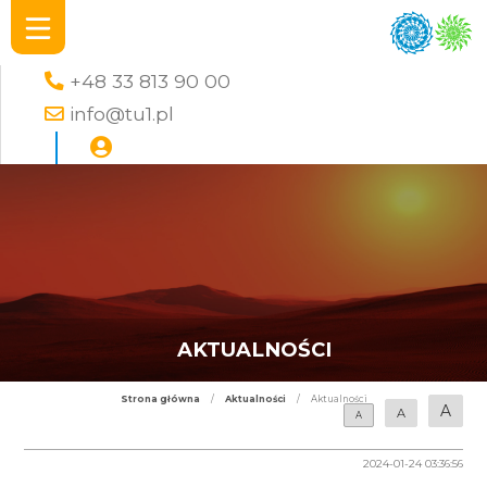
+48 33 813 90 00
info@tu1.pl
AKTUALNOŚCI
Strona główna
/
Aktualności
/
Aktualności
A
A
A
2024-01-24 03:36:56