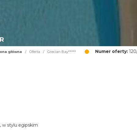
UR
Numer oferty:
120
rona główna
/
Oferta
/
Grecian Bay*****
, w stylu egipskim