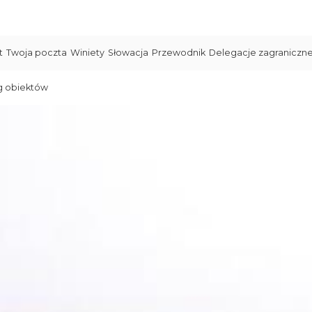
t
Twoja poczta
Winiety
Słowacja
Przewodnik
Delegacje zagraniczn
g obiektów