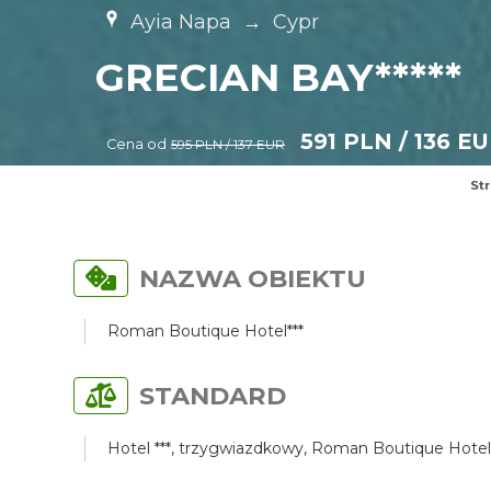
Ayia Napa
→
Cypr
GRECIAN BAY*****
591 PLN / 136 E
Cena od
595 PLN / 137 EUR
St
NAZWA OBIEKTU
Roman Boutique Hotel***
STANDARD
Hotel ***, trzygwiazdkowy, Roman Boutique Hotel