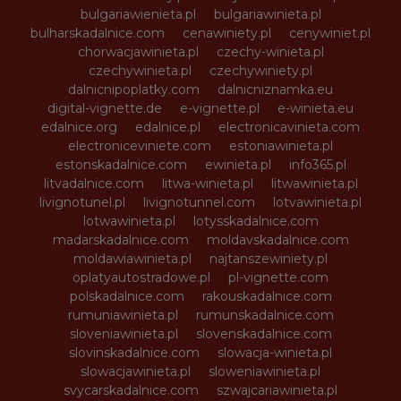
bulgariawienieta.pl
bulgariawinieta.pl
bulharskadalnice.com
cenawiniety.pl
cenywiniet.pl
chorwacjawinieta.pl
czechy-winieta.pl
czechywinieta.pl
czechywiniety.pl
dalnicnipoplatky.com
dalnicniznamka.eu
digital-vignette.de
e-vignette.pl
e-winieta.eu
edalnice.org
edalnice.pl
electronicavinieta.com
electroniceviniete.com
estoniawinieta.pl
estonskadalnice.com
ewinieta.pl
info365.pl
litvadalnice.com
litwa-winieta.pl
litwawinieta.pl
livignotunel.pl
livignotunnel.com
lotvawinieta.pl
lotwawinieta.pl
lotysskadalnice.com
madarskadalnice.com
moldavskadalnice.com
moldawiawinieta.pl
najtanszewiniety.pl
oplatyautostradowe.pl
pl-vignette.com
polskadalnice.com
rakouskadalnice.com
rumuniawinieta.pl
rumunskadalnice.com
sloveniawinieta.pl
slovenskadalnice.com
slovinskadalnice.com
slowacja-winieta.pl
slowacjawinieta.pl
sloweniawinieta.pl
svycarskadalnice.com
szwajcariawinieta.pl