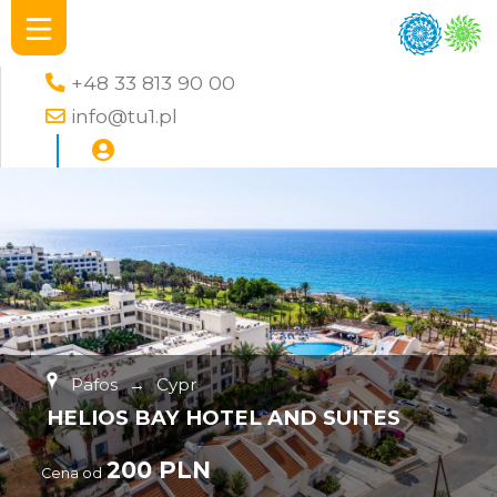
+48 33 813 90 00
info@tu1.pl
Pafos
→
Cypr
HELIOS BAY HOTEL AND SUITES
200 PLN
Cena od