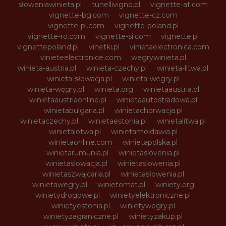
słoweniawinieta.pl
tunellivigno.pl
vignette-at.com
vignette-bg.com
vignette-cz.com
vignette-pl.com
vignette-poland.pl
vignette-ro.com
vignette-si.com
vignette.pl
vignettepoland.pl
vinetki.pl
vinietaelectronica.com
vinieteelectronice.com
wegrywinieta.pl
winieta-austria.pl
winieta-czechy.pl
winieta-litwa.pl
winieta-słowacja.pl
winieta-wegry.pl
winieta-węgry.pl
winieta.org
winietaaustria.pl
winietaaustriaonline.pl
winietaautostradowa.pl
winietabulgaria.pl
winietachorwacja.pl
winietaczechy.pl
winietaestonia.pl
winietalitwa.pl
winietalotwa.pl
winietamoldawia.pl
winietaonline.com
winietapolska.pl
winietarumunia.pl
winietaslovenia.pl
winietaslowacja.pl
winietaslowenia.pl
winietaszwajcaria.pl
winietasłowenia.pl
winietawegry.pl
winietomat.pl
winiety.org
winietydrogowe.pl
winietyelektroniczne.pl
winietyestonia.pl
winietywegry.pl
winietyzagraniczne.pl
winietyzakup.pl