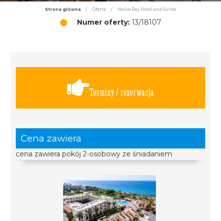
Strona główna
/
Oferta
/
Helios Bay Hotel and Suites
Numer oferty:
13/18107
Terminy / rezerwacja
Cena zawiera
cena zawiera pokój 2-osobowy ze śniadaniem