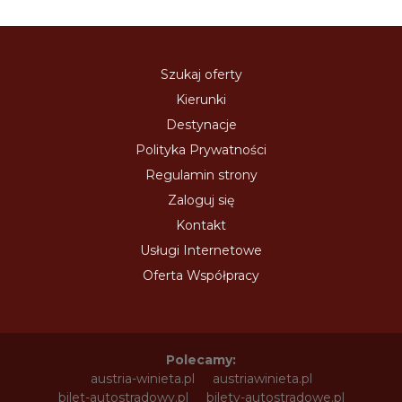
Szukaj oferty
Kierunki
Destynacje
Polityka Prywatności
Regulamin strony
Zaloguj się
Kontakt
Usługi Internetowe
Oferta Współpracy
Polecamy:
austria-winieta.pl
austriawinieta.pl
bilet-autostradowy.pl
bilety-autostradowe.pl