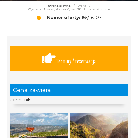
Strona główna
/
Oferta
/
Wycieczka: Troodos, klasztor Kykkos [38] z Limassol Marathon
Numer oferty:
155/18107
Terminy / rezerwacja
Cena zawiera
uczestnik