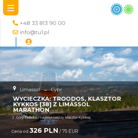
+48 33 813 90 00
info@tu1.pl
Limassol
→
Cypr
WYCIECZKA: TROODOS, KLASZTOR
KYKKOS [38] Z LIMASSOL
MARATHON
Góry Troodos i najpiękniejszy klasztor Kykkos
326 PLN
/ 75 EUR
Cena od