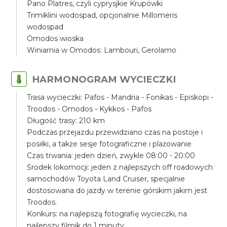
Pano Platres, czyli cyprysjkie Krupówki
Trimiklini wodospad, opcjonalnie Millomeris
wodospad
Omodos wioska
Winiarnia w Omodos: Lambouri, Gerolamo
HARMONOGRAM WYCIECZKI
Trasa wycieczki: Pafos - Mandria - Fonikas - Episkopi -
Troodos - Omodos - Kykkos - Pafos
Długość trasy: 210 km
Podczas przejazdu przewidziano czas na postoje i
posiłki, a także sesje fotograficzne i plażowanie
Czas trwania: jeden dzień, zwykle 08:00 - 20:00
Środek lokomocji: jeden z najlepszych off roadowych
samochodów Toyota Land Cruiser, specjalnie
dostosowana do jazdy w terenie górskim jakim jest
Troodos.
Konkurs: na najlepszą fotografię wycieczki, na
najlepszy filmik do 1 minuty.