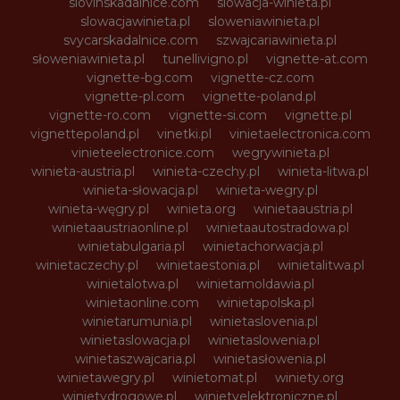
slovinskadalnice.com
slowacja-winieta.pl
slowacjawinieta.pl
sloweniawinieta.pl
svycarskadalnice.com
szwajcariawinieta.pl
słoweniawinieta.pl
tunellivigno.pl
vignette-at.com
vignette-bg.com
vignette-cz.com
vignette-pl.com
vignette-poland.pl
vignette-ro.com
vignette-si.com
vignette.pl
vignettepoland.pl
vinetki.pl
vinietaelectronica.com
vinieteelectronice.com
wegrywinieta.pl
winieta-austria.pl
winieta-czechy.pl
winieta-litwa.pl
winieta-słowacja.pl
winieta-wegry.pl
winieta-węgry.pl
winieta.org
winietaaustria.pl
winietaaustriaonline.pl
winietaautostradowa.pl
winietabulgaria.pl
winietachorwacja.pl
winietaczechy.pl
winietaestonia.pl
winietalitwa.pl
winietalotwa.pl
winietamoldawia.pl
winietaonline.com
winietapolska.pl
winietarumunia.pl
winietaslovenia.pl
winietaslowacja.pl
winietaslowenia.pl
winietaszwajcaria.pl
winietasłowenia.pl
winietawegry.pl
winietomat.pl
winiety.org
winietydrogowe.pl
winietyelektroniczne.pl