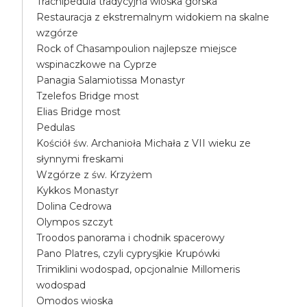
Trachipedula tradycyjna wioska górska
Restauracja z ekstremalnym widokiem na skalne
wzgórze
Rock of Chasampoulion najlepsze miejsce
wspinaczkowe na Cyprze
Panagia Salamiotissa Monastyr
Tzelefos Bridge most
Elias Bridge most
Pedulas
Kościół św. Archanioła Michała z VII wieku ze
słynnymi freskami
Wzgórze z św. Krzyżem
Kykkos Monastyr
Dolina Cedrowa
Olympos szczyt
Troodos panorama i chodnik spacerowy
Pano Platres, czyli cyprysjkie Krupówki
Trimiklini wodospad, opcjonalnie Millomeris
wodospad
Omodos wioska