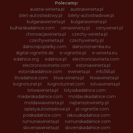
Polecamy:
austria-winieta.pl
austriawinieta.pl
bilet-autostradowy.pl
bilety-autostradowe.pl
bulgariawienieta.pl
bulgariawinieta.pl
bulharskadalnice.com
cenawiniety.pl
cenywiniet.pl
chorwacjawinieta.pl
czechy-winieta.pl
czechywinieta.pl
czechywiniety.pl
dalnicnipoplatky.com
dalnicniznamka.eu
digital-vignette.de
e-vignette.pl
e-winieta.eu
edalnice.org
edalnice.pl
electronicavinieta.com
electroniceviniete.com
estoniawinieta.pl
estonskadalnice.com
ewinieta.pl
info365.pl
litvadalnice.com
litwa-winieta.pl
litwawinieta.pl
livignotunel.pl
livignotunnel.com
lotvawinieta.pl
lotwawinieta.pl
lotysskadalnice.com
madarskadalnice.com
moldavskadalnice.com
moldawiawinieta.pl
najtanszewiniety.pl
oplatyautostradowe.pl
pl-vignette.com
polskadalnice.com
rakouskadalnice.com
rumuniawinieta.pl
rumunskadalnice.com
sloveniawinieta.pl
slovenskadalnice.com