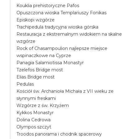
Kouklia prehistoryczne Pafos
Opuszczona wioska Templariuszy Fonikas
Episkopi wzgórze
Trachipedula tradycyjna wioska górska
Restauracja z ekstremalnym widokiem na skalne
wzgórze
Rock of Chasampoulion najlepsze miejsce
wspinaczkowe na Cyprze
Panagia Salamiotissa Monastyr
Tzelefos Bridge most
Elias Bridge most
Pedulas
Kościół św. Archanioła Michała z VII wieku ze
słynnymi freskami
Wzgórze z św. Krzyżem
Kykkos Monastyr
Dolina Cedrowa
Olympos szczyt
Troodos panorama i chodnik spacerowy