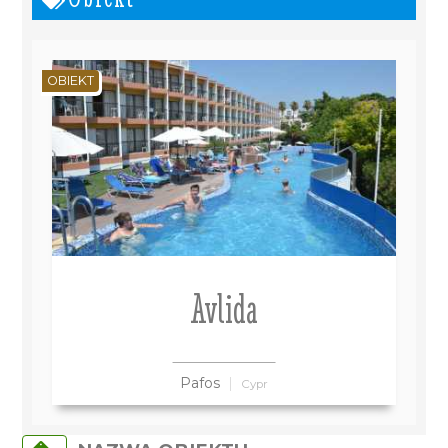
OBIEKT
Avlida
Pafos
Cypr