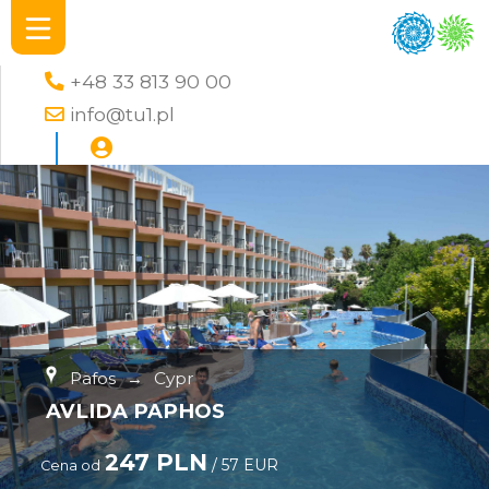
+48 33 813 90 00
info@tu1.pl
Pafos
→
Cypr
AVLIDA PAPHOS
247 PLN
/ 57 EUR
Cena od