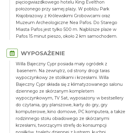
pięciogwiazdkowego hotelu King Evelthon
położonego przy samej plaży. W pobliżu Park
Krajobrazowy z Królewskimi Grobowcami oraz
Muzeum Archeologiczne Nea Pafos. Do Starego
Miasta Pafos jest tylko 500 m. Najbliższe plaże w
Pafos 15 minut pieszo, około 2 km samochodem.
WYPOSAŻENIE
Willa Bajeczny Cypr posiada mały ogródek z
basenem. Na zewnątrz, od strony drogi taras
wypoczynkowy ze stolikami i krzesłami. Willa
Bajeczny Cypr składa się z klimatyzowanego salonu
dziennego ze skórzanym kompletem
wypoczynkowym, TV Sat, wyposażony w bestsellery
do czytania, gry planszowe, karty do gry, gry
komputerowe, kino domowe, PC komputera, a także
rodzinnego stołu obiadowego ze skórzanymi
krzesłami, tworzącymi strefę do konsumpcji
posiłków, toalety dziennej z lustrem, kuchni