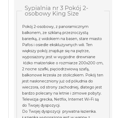
Sypialnia nr 3 Pokój 2-
osobowy King Size
Pokój 2-osobowy, z panoramicznym
balkonem, ze szklaną przezroczystą
barierką, z widokiem na basen, stare miasto
Pafos i osiedle ekskluzywnych wili. Ten
większy pokój znajduje się na piętrze,
wyposażony jest w wygodne drewniane
łóżko małżeńskie o rozmiarze 200x200 cm,
2 nocne szafki, pięciodrzwiową szafą,
balkonowe krzesła ze stoliczkiem. Pokój ten
jest nasłoneczniony już od półudnia do
wieczora, od strony zachodniej, dlatego jest
bardzo polecany na letnie i zimowe pobyty.
Telewizja grecka, Netflix, Internet Wi-Fi są
do Twojej dyspozycji.
Do Twojej dyspozycji prywatna łazienka.
Łazienka wyposażona jest w wannę z