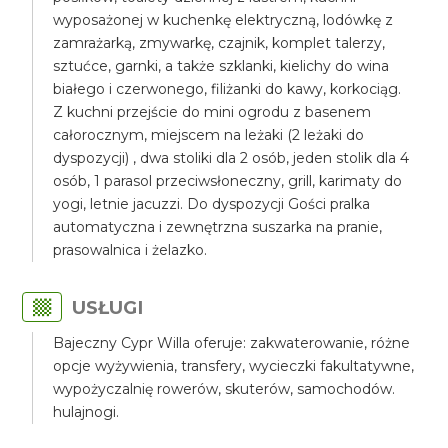
wyposażonej w kuchenkę elektryczną, lodówkę z
zamrażarką, zmywarkę, czajnik, komplet talerzy,
sztućce, garnki, a także szklanki, kielichy do wina
białego i czerwonego, filiżanki do kawy, korkociąg.
Z kuchni przejście do mini ogrodu z basenem
całorocznym, miejscem na leżaki (2 leżaki do
dyspozycji) , dwa stoliki dla 2 osób, jeden stolik dla 4
osób, 1 parasol przeciwsłoneczny, grill, karimaty do
yogi, letnie jacuzzi. Do dyspozycji Gości pralka
automatyczna i zewnętrzna suszarka na pranie,
prasowalnica i żelazko.
USŁUGI
Bajeczny Cypr Willa oferuje: zakwaterowanie, różne
opcje wyżywienia, transfery, wycieczki fakultatywne,
wypożyczalnię rowerów, skuterów, samochodów.
hulajnogi.