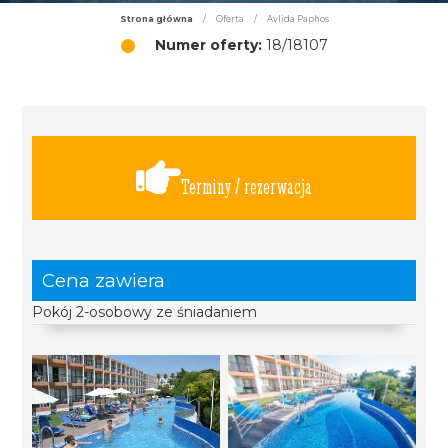
Strona główna
/
Oferta
/
Avlida Paphos
Numer oferty:
18/18107
Terminy / rezerwacja
Cena zawiera
Pokój 2-osobowy ze śniadaniem