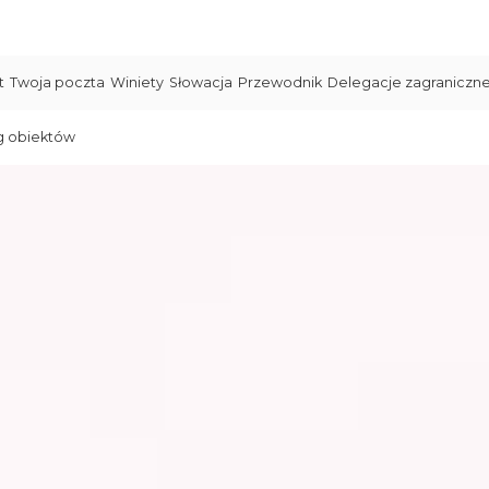
t
Twoja poczta
Winiety
Słowacja
Przewodnik
Delegacje zagraniczn
g obiektów