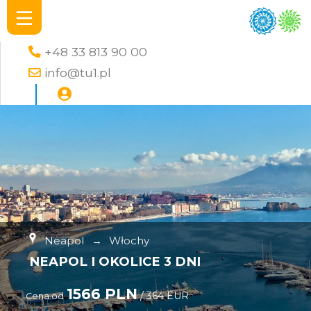
+48 33 813 90 00
info@tu1.pl
Neapol
→
Włochy
NEAPOL I OKOLICE 3 DNI
1566 PLN
/ 364 EUR
Cena od