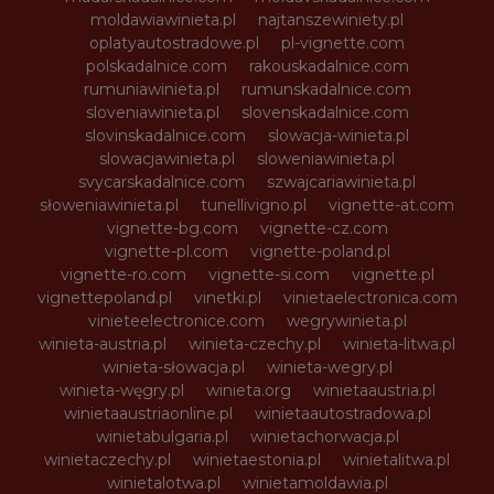
moldawiawinieta.pl
najtanszewiniety.pl
oplatyautostradowe.pl
pl-vignette.com
polskadalnice.com
rakouskadalnice.com
rumuniawinieta.pl
rumunskadalnice.com
sloveniawinieta.pl
slovenskadalnice.com
slovinskadalnice.com
slowacja-winieta.pl
slowacjawinieta.pl
sloweniawinieta.pl
svycarskadalnice.com
szwajcariawinieta.pl
słoweniawinieta.pl
tunellivigno.pl
vignette-at.com
vignette-bg.com
vignette-cz.com
vignette-pl.com
vignette-poland.pl
vignette-ro.com
vignette-si.com
vignette.pl
vignettepoland.pl
vinetki.pl
vinietaelectronica.com
vinieteelectronice.com
wegrywinieta.pl
winieta-austria.pl
winieta-czechy.pl
winieta-litwa.pl
winieta-słowacja.pl
winieta-wegry.pl
winieta-węgry.pl
winieta.org
winietaaustria.pl
winietaaustriaonline.pl
winietaautostradowa.pl
winietabulgaria.pl
winietachorwacja.pl
winietaczechy.pl
winietaestonia.pl
winietalitwa.pl
winietalotwa.pl
winietamoldawia.pl