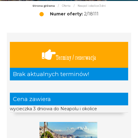
Strona główna
/
Oferta
/
Neapol i okolice 3 dni
Numer oferty:
2/18111
Terminy / rezerwacja
Brak aktualnych terminów!
Cena zawiera
wycieczka 3 dniowa do Neapolu i okolice