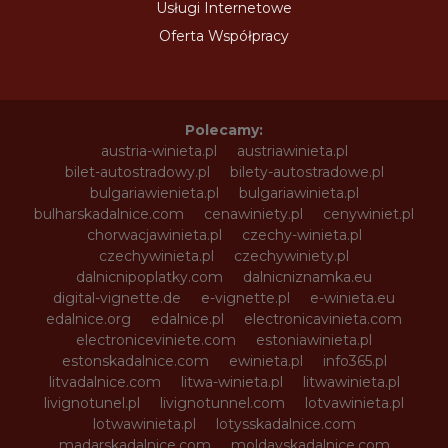
Usługi Internetowe
Oferta Współpracy
Polecamy:
austria-winieta.pl
austriawinieta.pl
bilet-autostradowy.pl
bilety-autostradowe.pl
bulgariawienieta.pl
bulgariawinieta.pl
bulharskadalnice.com
cenawiniety.pl
cenywiniet.pl
chorwacjawinieta.pl
czechy-winieta.pl
czechywinieta.pl
czechywiniety.pl
dalnicnipoplatky.com
dalnicniznamka.eu
digital-vignette.de
e-vignette.pl
e-winieta.eu
edalnice.org
edalnice.pl
electronicavinieta.com
electroniceviniete.com
estoniawinieta.pl
estonskadalnice.com
ewinieta.pl
info365.pl
litvadalnice.com
litwa-winieta.pl
litwawinieta.pl
livignotunel.pl
livignotunnel.com
lotvawinieta.pl
lotwawinieta.pl
lotysskadalnice.com
madarskadalnice.com
moldavskadalnice.com