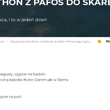
THON Z PAFOS DO SKA
ca, i to w jedeń dzień
N
rta
/
Wycieczka Marathon z Pafos do skarbów Północnego Cypru
gusty, wyjście na bastion
iecczna katedra Notre Damm jak w Reims
ście na port