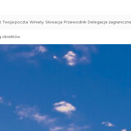
t
Twoja poczta
Winiety
Słowacja
Przewodnik
Delegacje zagraniczn
g obiektów