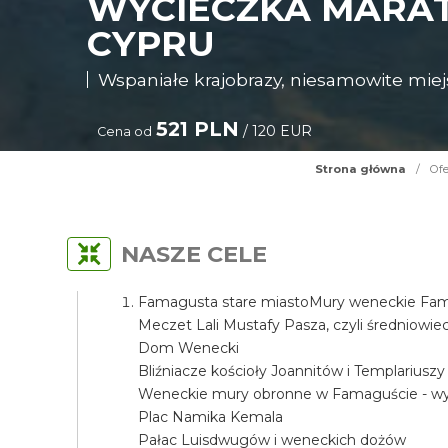
WYCIECZKA MARA
CYPRU
Wspaniałe krajobrazy, niesamowite miejs
521 PLN
/ 120 EUR
Cena od
Strona główna
/
Ofe
NASZE CELE
Famagusta stare miastoMury weneckie Fama
Meczet Lali Mustafy Pasza, czyli średniow
Dom Wenecki
Bliźniacze kościoły Joannitów i Templariuszy
Weneckie mury obronne w Famaguście - wyj
Plac Namika Kemala
Pałac Luisdwugów i weneckich dożów