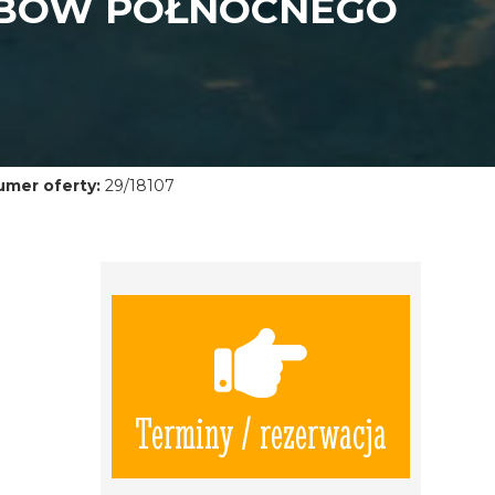
RBÓW PÓŁNOCNEGO
umer oferty:
29/18107
Terminy / rezerwacja