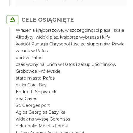
CELE OSIĄGNIĘTE
Wrażenia krajobrazowe, w szczególności plaża i skała
Afrodyty, widoki plaż, krajobraz wybrzeża i klify
kościół Panagia Chrysopolittisa ze słupem św. Pawła
zamek w Pafos
port w Pafos
czas wolny na lunch w Pafos i zakup upominków
Grobowce Królewskie
stare miasto Pafos
plaża Coral Bay
Endro III Shipwreck
Sea Caves
St. Georges port
Agios Georgios Bazylika
widok na wyspę Geronisos
nekropolie Meletis Forest
Łaźnie Adonisa (w sezonie, opcja)