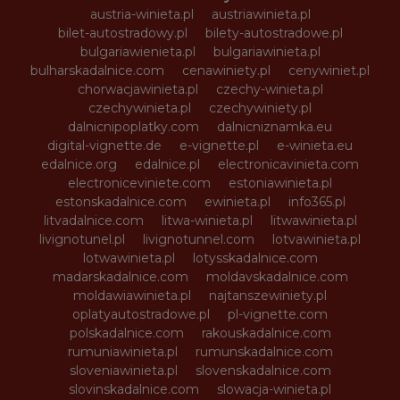
austria-winieta.pl
austriawinieta.pl
bilet-autostradowy.pl
bilety-autostradowe.pl
bulgariawienieta.pl
bulgariawinieta.pl
bulharskadalnice.com
cenawiniety.pl
cenywiniet.pl
chorwacjawinieta.pl
czechy-winieta.pl
czechywinieta.pl
czechywiniety.pl
dalnicnipoplatky.com
dalnicniznamka.eu
digital-vignette.de
e-vignette.pl
e-winieta.eu
edalnice.org
edalnice.pl
electronicavinieta.com
electroniceviniete.com
estoniawinieta.pl
estonskadalnice.com
ewinieta.pl
info365.pl
litvadalnice.com
litwa-winieta.pl
litwawinieta.pl
livignotunel.pl
livignotunnel.com
lotvawinieta.pl
lotwawinieta.pl
lotysskadalnice.com
madarskadalnice.com
moldavskadalnice.com
moldawiawinieta.pl
najtanszewiniety.pl
oplatyautostradowe.pl
pl-vignette.com
polskadalnice.com
rakouskadalnice.com
rumuniawinieta.pl
rumunskadalnice.com
sloveniawinieta.pl
slovenskadalnice.com
slovinskadalnice.com
slowacja-winieta.pl