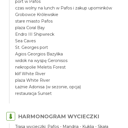
port w Pafos
czas wolny na lunch w Pafos i zakup upominków
Grobowce Królewskie
stare miasto Pafos
plaża Coral Bay
Endro III Shipwreck
Sea Caves
St. Georges port
Agios Georgios Bazylika
widok na wyspę Geronisos
nekropolie Meletis Forest
klif White River
plaża White River
Łaźnie Adonisa (w sezonie, opcja)
restauracja Sunset
HARMONOGRAM WYCIECZKI
Trasa wycieczki: Pafos - Mandria - Kuklia - Skała