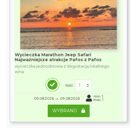
Wycieczka Marathon Jeep Safari
Najważniejsze atrakcje Pafos z Pafos
wycieczka jednodniowa z degustacją lokalnego
wina
Ilość:
min. 1
→
09.08.2026
09.08.2026
max. 1
WYBRANO