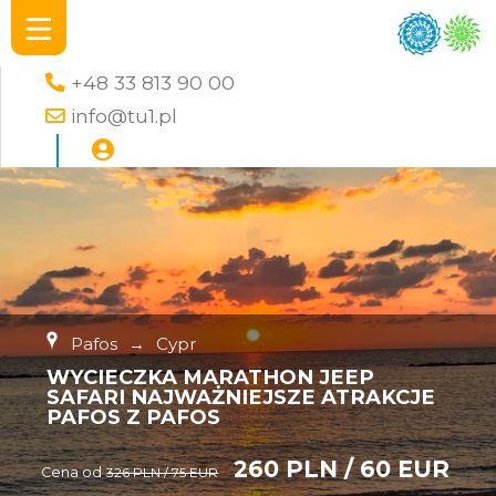
+48 33 813 90 00
info@tu1.pl
Pafos
→
Cypr
WYCIECZKA MARATHON JEEP
SAFARI NAJWAŻNIEJSZE ATRAKCJE
PAFOS Z PAFOS
260 PLN / 60 EUR
Cena od
326 PLN / 75 EUR