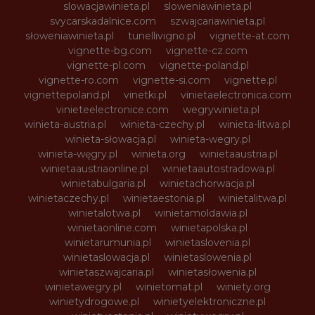
slowacjawinieta.pl
sloweniawinieta.pl
svycarskadalnice.com
szwajcariawinieta.pl
słoweniawinieta.pl
tunellivigno.pl
vignette-at.com
vignette-bg.com
vignette-cz.com
vignette-pl.com
vignette-poland.pl
vignette-ro.com
vignette-si.com
vignette.pl
vignettepoland.pl
vinetki.pl
vinietaelectronica.com
vinieteelectronice.com
wegrywinieta.pl
winieta-austria.pl
winieta-czechy.pl
winieta-litwa.pl
winieta-słowacja.pl
winieta-wegry.pl
winieta-węgry.pl
winieta.org
winietaaustria.pl
winietaaustriaonline.pl
winietaautostradowa.pl
winietabulgaria.pl
winietachorwacja.pl
winietaczechy.pl
winietaestonia.pl
winietalitwa.pl
winietalotwa.pl
winietamoldawia.pl
winietaonline.com
winietapolska.pl
winietarumunia.pl
winietaslovenia.pl
winietaslowacja.pl
winietaslowenia.pl
winietaszwajcaria.pl
winietasłowenia.pl
winietawegry.pl
winietomat.pl
winiety.org
winietydrogowe.pl
winietyelektroniczne.pl