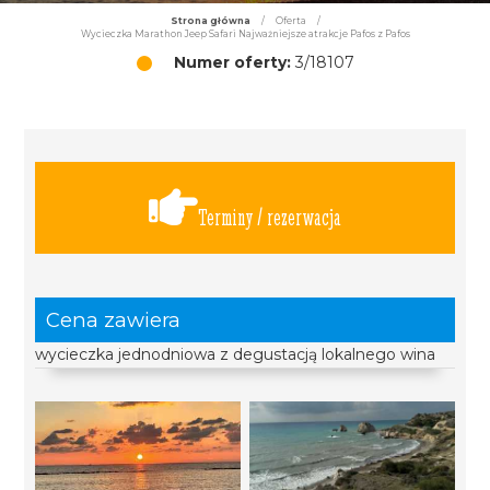
Strona główna
/
Oferta
/
Wycieczka Marathon Jeep Safari Najważniejsze atrakcje Pafos z Pafos
Numer oferty:
3/18107
Terminy / rezerwacja
Cena zawiera
wycieczka jednodniowa z degustacją lokalnego wina