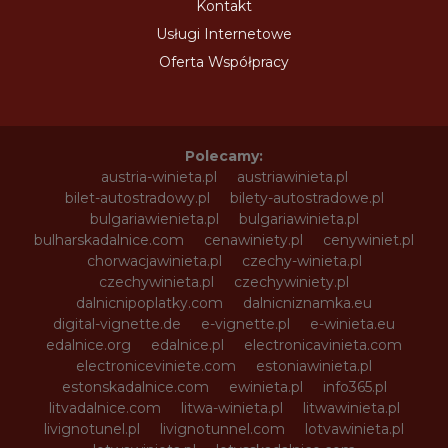
Kontakt
Usługi Internetowe
Oferta Współpracy
Polecamy:
austria-winieta.pl
austriawinieta.pl
bilet-autostradowy.pl
bilety-autostradowe.pl
bulgariawienieta.pl
bulgariawinieta.pl
bulharskadalnice.com
cenawiniety.pl
cenywiniet.pl
chorwacjawinieta.pl
czechy-winieta.pl
czechywinieta.pl
czechywiniety.pl
dalnicnipoplatky.com
dalnicniznamka.eu
digital-vignette.de
e-vignette.pl
e-winieta.eu
edalnice.org
edalnice.pl
electronicavinieta.com
electroniceviniete.com
estoniawinieta.pl
estonskadalnice.com
ewinieta.pl
info365.pl
litvadalnice.com
litwa-winieta.pl
litwawinieta.pl
livignotunel.pl
livignotunnel.com
lotvawinieta.pl