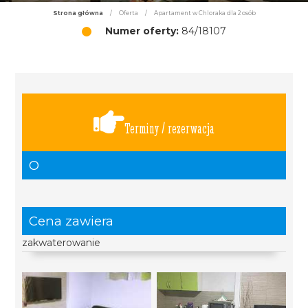
Strona główna
/
Oferta
/
Apartament w Chloraka dla 2 osób
Numer oferty:
84/18107
Terminy / rezerwacja
O
Cena zawiera
zakwaterowanie