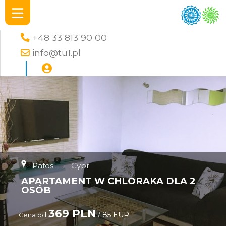
+48 33 813 90 00
info@tu1.pl
Pafos
→
Cypr
APARTAMENT W CHLORAKA DLA 2
OSÓB
369 PLN
/ 85 EUR
Cena od