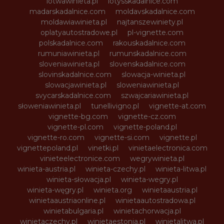
lotwawinieta.pl
lotysskadalnice.com
madarskadalnice.com
moldavskadalnice.com
moldawiawinieta.pl
najtanszewiniety.pl
oplatyautostradowe.pl
pl-vignette.com
polskadalnice.com
rakouskadalnice.com
rumuniawinieta.pl
rumunskadalnice.com
sloveniawinieta.pl
slovenskadalnice.com
slovinskadalnice.com
slowacja-winieta.pl
slowacjawinieta.pl
sloweniawinieta.pl
svycarskadalnice.com
szwajcariawinieta.pl
słoweniawinieta.pl
tunellivigno.pl
vignette-at.com
vignette-bg.com
vignette-cz.com
vignette-pl.com
vignette-poland.pl
vignette-ro.com
vignette-si.com
vignette.pl
vignettepoland.pl
vinetki.pl
vinietaelectronica.com
vinieteelectronice.com
wegrywinieta.pl
winieta-austria.pl
winieta-czechy.pl
winieta-litwa.pl
winieta-słowacja.pl
winieta-wegry.pl
winieta-węgry.pl
winieta.org
winietaaustria.pl
winietaaustriaonline.pl
winietaautostradowa.pl
winietabulgaria.pl
winietachorwacja.pl
winietaczechy.pl
winietaestonia.pl
winietalitwa.pl