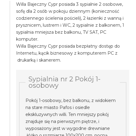
Willa Bajeczny Cypr posiada 3 sypialnie 2 osobowe,
sofę dla 2 osób w pokoju dziennym (konieczność
codziennego ścielenia pościeli), 2 łazienki z wanną i
prysznicem, lustrem i WC, 2 sypialnie z balkonem, 1
sypialnia mniejsza bez balkonu, TV SAT, PC
komputer.
Willa Bajeczny Cypr posiada bezpłatny dostęp do
Internetu, kącik biznesowy z komputerem PC z
drukarką i skanerem.
Sypialnia nr 2 Pokój 1-
osobowy
Pokój 1-osobowy, bez balkonu, z widokiem
na stare miasto Pafos i osiedle
ekskluzywnych willi. Ten mniejszy pokój
znajduje się na pierwszym piętrze, i
wyposażony jest w wygodne drewniane
łóżko o rozmiarze 100x200 cm, nocną