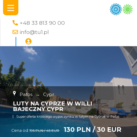
+48 33 813 90 00
info@tu1.pl
Pafos
→
Cypr
LUTY NA CYPRZE W WILLI
BAJECZNY CYPR
Super oferta krótkiego wypoczynku w lutym na Cyprze w Pafos
130 PLN / 30 EUR
Cena od
195 PLN / 45 EUR