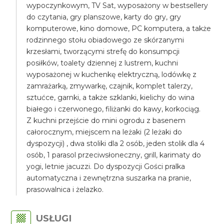
wypoczynkowym, TV Sat, wyposażony w bestsellery
do czytania, gry planszowe, karty do gry, gry
komputerowe, kino domowe, PC komputera, a także
rodzinnego stołu obiadowego ze skórzanymi
krzesłami, tworzącymi strefę do konsumpcji
posiłków, toalety dziennej z lustrem, kuchni
wyposażonej w kuchenkę elektryczną, lodówkę z
zamrażarką, zmywarkę, czajnik, komplet talerzy,
sztućce, garnki, a także szklanki, kielichy do wina
białego i czerwonego, filiżanki do kawy, korkociąg.
Z kuchni przejście do mini ogrodu z basenem
całorocznym, miejscem na leżaki (2 leżaki do
dyspozycji) , dwa stoliki dla 2 osób, jeden stolik dla 4
osób, 1 parasol przeciwsłoneczny, grill, karimaty do
yogi, letnie jacuzzi. Do dyspozycji Gości pralka
automatyczna i zewnętrzna suszarka na pranie,
prasowalnica i żelazko.
USŁUGI