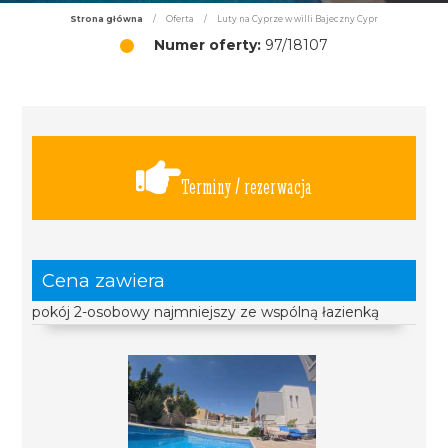
Strona główna
/
Oferta
/
Luty na Cyprze w willi Bajeczny Cypr
Numer oferty:
97/18107
Terminy / rezerwacja
Cena zawiera
pokój 2-osobowy najmniejszy ze wspólną łazienką