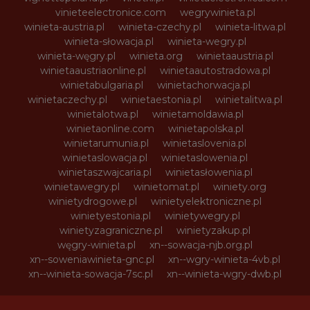
vinieteelectronice.com
wegrywinieta.pl
winieta-austria.pl
winieta-czechy.pl
winieta-litwa.pl
winieta-słowacja.pl
winieta-wegry.pl
winieta-węgry.pl
winieta.org
winietaaustria.pl
winietaaustriaonline.pl
winietaautostradowa.pl
winietabulgaria.pl
winietachorwacja.pl
winietaczechy.pl
winietaestonia.pl
winietalitwa.pl
winietalotwa.pl
winietamoldawia.pl
winietaonline.com
winietapolska.pl
winietarumunia.pl
winietaslovenia.pl
winietaslowacja.pl
winietaslowenia.pl
winietaszwajcaria.pl
winietasłowenia.pl
winietawegry.pl
winietomat.pl
winiety.org
winietydrogowe.pl
winietyelektroniczne.pl
winietyestonia.pl
winietywegry.pl
winietyzagraniczne.pl
winietyzakup.pl
węgry-winieta.pl
xn--sowacja-njb.org.pl
xn--soweniawinieta-gnc.pl
xn--wgry-winieta-4vb.pl
xn--winieta-sowacja-7sc.pl
xn--winieta-wgry-dwb.pl