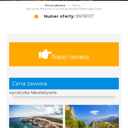
Strona główna
/
Oferta
/
Wycieczka Marathon z Larnaki do skarbów Północnego Cypru
Numer oferty:
99/18107
Terminy / rezerwacja
Cena zawiera
wycieczka fakultatywna