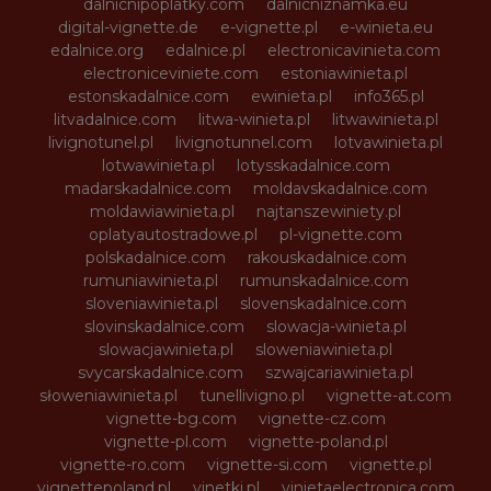
dalnicnipoplatky.com
dalnicniznamka.eu
digital-vignette.de
e-vignette.pl
e-winieta.eu
edalnice.org
edalnice.pl
electronicavinieta.com
electroniceviniete.com
estoniawinieta.pl
estonskadalnice.com
ewinieta.pl
info365.pl
litvadalnice.com
litwa-winieta.pl
litwawinieta.pl
livignotunel.pl
livignotunnel.com
lotvawinieta.pl
lotwawinieta.pl
lotysskadalnice.com
madarskadalnice.com
moldavskadalnice.com
moldawiawinieta.pl
najtanszewiniety.pl
oplatyautostradowe.pl
pl-vignette.com
polskadalnice.com
rakouskadalnice.com
rumuniawinieta.pl
rumunskadalnice.com
sloveniawinieta.pl
slovenskadalnice.com
slovinskadalnice.com
slowacja-winieta.pl
slowacjawinieta.pl
sloweniawinieta.pl
svycarskadalnice.com
szwajcariawinieta.pl
słoweniawinieta.pl
tunellivigno.pl
vignette-at.com
vignette-bg.com
vignette-cz.com
vignette-pl.com
vignette-poland.pl
vignette-ro.com
vignette-si.com
vignette.pl
vignettepoland.pl
vinetki.pl
vinietaelectronica.com