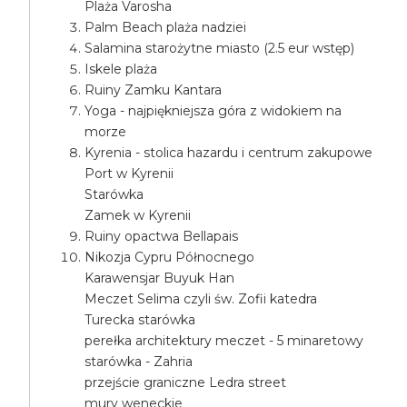
Plaża Varosha
Palm Beach plaża nadziei
Salamina starożytne miasto (2.5 eur wstęp)
Iskele plaża
Ruiny Zamku Kantara
Yoga - najpiękniejsza góra z widokiem na
morze
Kyrenia - stolica hazardu i centrum zakupowe
Port w Kyrenii
Starówka
Zamek w Kyrenii
Ruiny opactwa Bellapais
Nikozja Cypru Północnego
Karawensjar Buyuk Han
Meczet Selima czyli św. Zofii katedra
Turecka starówka
perełka architektury meczet - 5 minaretowy
starówka - Zahria
przejście graniczne Ledra street
mury weneckie