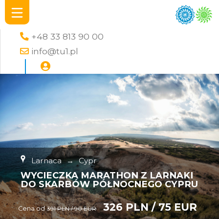
+48 33 813 90 00
info@tu1.pl
Larnaca
→
Cypr
WYCIECZKA MARATHON Z LARNAKI
DO SKARBÓW PÓŁNOCNEGO CYPRU
326 PLN / 75 EUR
Cena od
391 PLN / 90 EUR