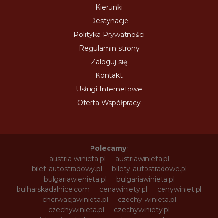
Kierunki
Destynacje
Polityka Prywatności
Regulamin strony
Zaloguj się
Kontakt
Usługi Internetowe
Oferta Współpracy
Polecamy:
austria-winieta.pl
austriawinieta.pl
bilet-autostradowy.pl
bilety-autostradowe.pl
bulgariawienieta.pl
bulgariawinieta.pl
bulharskadalnice.com
cenawiniety.pl
cenywiniet.pl
chorwacjawinieta.pl
czechy-winieta.pl
czechywinieta.pl
czechywiniety.pl