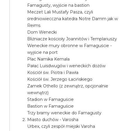
Famagusty, wyjście na bastion
Meczet Lali Mustafy Pasza, czyli
średniowiecczna katedra Notre Damm jak w
Reims
Dom Wenecki
Bliźniacze kościoły Joannitów i Templariuszy
Weneckie mury obronne w Famaguście -
wyjście na port
Plac Namika Kemala
Pałac Luisdwugów i weneckich dożów
Kościół św. Piotra i Pawła
Kościół św. Jerzego Łacińskiego
Zamek Othello (z zewnątrz, opcjonalnie
wewnątrz)
Stadion w Famaguście
Bastion w Famaguście
Trzy bramy weneckie do Famagusty
Miasto duchów - Varosha
Urbex, czyli zespół miejski Varoha