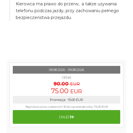
Kierowca ma prawo do przerw, a także używania
telefonu podczas jazdy, przy zachowaniu pełnego
bezpieczeństwa przejazdu.
09.08.2026 - 09.08.2026
CENA
90.00
EUR
75.00
EUR
Promocja
:
-15.00
EUR
Najniższa cena z ostatnich 30 dni przed obniżką:
75.00 EUR
DALEJ