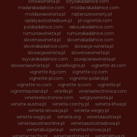
lotwawinieta.pl
lotysskadalnice.com
madarskadalnice.com
moldavskadalnice.com
moldawiawinieta.pl
najtanszewiniety.pl
oplatyautostradowe.pl
pl-vignette.com
polskadalnice.com
rakouskadalnice.com
rumuniawinieta.pl
rumunskadalnice.com
sloveniawinieta.pl
slovenskadalnice.com
slovinskadalnice.com
slowacja-winieta.pl
slowacjawinieta.pl
sloweniawinieta.pl
svycarskadalnice.com
szwajcariawinieta.pl
słoweniawinieta.pl
tunellivigno.pl
vignette-at.com
vignette-bg.com
vignette-cz.com
vignette-pl.com
vignette-poland.pl
vignette-ro.com
vignette-si.com
vignette.pl
vignettepoland.pl
vinetki.pl
vinietaelectronica.com
vinieteelectronice.com
wegrywinieta.pl
winieta-austria.pl
winieta-czechy.pl
winieta-litwa.pl
winieta-słowacja.pl
winieta-wegry.pl
winieta-węgry.pl
winieta.org
winietaaustria.pl
winietaaustriaonline.pl
winietaautostradowa.pl
winietabulgaria.pl
winietachorwacja.pl
winietaczechy.pl
winietaestonia.pl
winietalitwa.pl