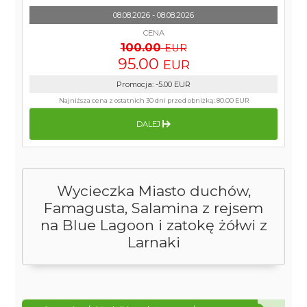
08.08.2026 - 08.08.2026
CENA
100.00
EUR
95.00
EUR
Promocja
:
-5.00
EUR
Najniższa cena z ostatnich 30 dni przed obniżką:
80.00 EUR
DALEJ
Wycieczka Miasto duchów,
Famagusta, Salamina z rejsem
na Blue Lagoon i zatokę żółwi z
Larnaki