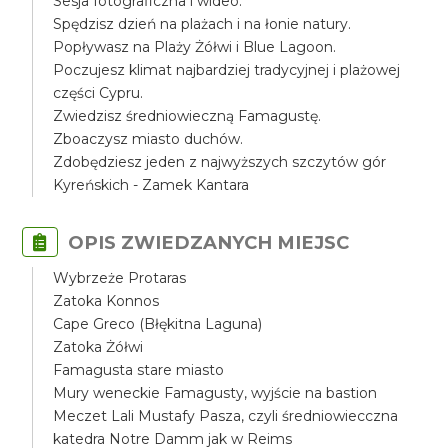
Sesja fotograficzna i wideo.
Spędzisz dzień na plażach i na łonie natury.
Popływasz na Plaży Żółwi i Blue Lagoon.
Poczujesz klimat najbardziej tradycyjnej i plażowej
części Cypru.
Zwiedzisz średniowieczną Famagustę.
Zboaczysz miasto duchów.
Zdobędziesz jeden z najwyższych szczytów gór
Kyreńskich - Zamek Kantara
OPIS ZWIEDZANYCH MIEJSC
Wybrzeże Protaras
Zatoka Konnos
Cape Greco (Błękitna Laguna)
Zatoka Żółwi
Famagusta stare miasto
Mury weneckie Famagusty, wyjście na bastion
Meczet Lali Mustafy Pasza, czyli średniowiecczna
katedra Notre Damm jak w Reims