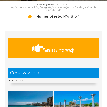
Strona główna
/
Oferta
/
Wycieczka Miasto duchów, Famagusta, Salamina z rejsem na Blue Lagoon i zatokę
żółwi z Larnaki
Numer oferty:
147/18107
Terminy / rezerwacja
Cena zawiera
uczestnik