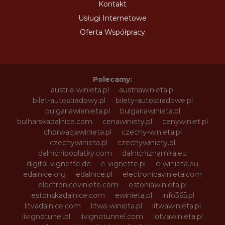
Kontakt
Usługi Internetowe
Oferta Współpracy
Polecamy:
austria-winieta.pl
austriawinieta.pl
bilet-autostradowy.pl
bilety-autostradowe.pl
bulgariawienieta.pl
bulgariawinieta.pl
bulharskadalnice.com
cenawiniety.pl
cenywiniet.pl
chorwacjawinieta.pl
czechy-winieta.pl
czechywinieta.pl
czechywiniety.pl
dalnicnipoplatky.com
dalnicniznamka.eu
digital-vignette.de
e-vignette.pl
e-winieta.eu
edalnice.org
edalnice.pl
electronicavinieta.com
electroniceviniete.com
estoniawinieta.pl
estonskadalnice.com
ewinieta.pl
info365.pl
litvadalnice.com
litwa-winieta.pl
litwawinieta.pl
livignotunel.pl
livignotunnel.com
lotvawinieta.pl