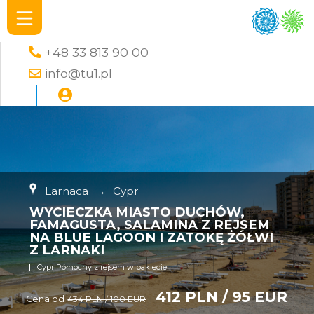
+48 33 813 90 00
info@tu1.pl
Larnaca
→
Cypr
WYCIECZKA MIASTO DUCHÓW,
FAMAGUSTA, SALAMINA Z REJSEM
NA BLUE LAGOON I ZATOKĘ ŻÓŁWI
Z LARNAKI
Cypr Północny z rejsem w pakiecie
412 PLN / 95 EUR
Cena od
434 PLN / 100 EUR