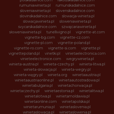
polskadalnice.com
rakouskadalnice.com
rumuniawinieta.pl
rumunskadalnice.com
sloveniawinieta.pl
slovenskadalnice.com
slovinskadalnice.com
slowacja-winieta.pl
slowacjawinieta.pl
sloweniawinieta.pl
svycarskadalnice.com
szwajcariawinieta.pl
słoweniawinieta.pl
tunellivigno.pl
vignette-at.com
vignette-bg.com
vignette-cz.com
vignette-pl.com
vignette-poland.pl
vignette-ro.com
vignette-si.com
vignette.pl
vignettepoland.pl
vinetki.pl
vinietaelectronica.com
vinieteelectronice.com
wegrywinieta.pl
winieta-austria.pl
winieta-czechy.pl
winieta-litwa.pl
winieta-słowacja.pl
winieta-wegry.pl
winieta-węgry.pl
winieta.org
winietaaustria.pl
winietaaustriaonline.pl
winietaautostradowa.pl
winietabulgaria.pl
winietachorwacja.pl
winietaczechy.pl
winietaestonia.pl
winietalitwa.pl
winietalotwa.pl
winietamoldawia.pl
winietaonline.com
winietapolska.pl
winietarumunia.pl
winietaslovenia.pl
winietaslowacja.pl
winietaslowenia.pl