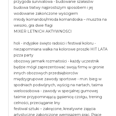
przygoda survivalowa - budowanie szałasów
budowa tratwy najprostszym sposobem i jej
wodowanie zakończone wyścigiem
młody komandos/młoda komandoska – musztra na
wesoło, gra dwie flagi
MIXER LETNICH AKTYWNOŚCI
holi - indyjskie święto radości i festiwal koloru -
niezapomniana walka na kolorowe proszki HIT LATA
pizza party
obozowy jarmark rozmaitości - każdy uczestnik
będzie mógł zaprezentować swoją firmę w gronie
innych obozowych przedsiębiorców
międzygrupowe zawody sportowe - m.in. bieg w
spodniach podwójnych, wyścig na nartach, taśma
wieloosobowa - zawody w specjalnej gumowej
taśmie przypominającą gąsienicę czołgu, trening
celności, przeciąganie liny
festiwal sztuki – zakręcone, kreatywne zajęcia
artystyczne zakończone wernisażem prac. Prace