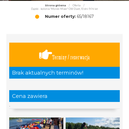
Strona główna
/
Oferta
/
Dąbki - kolonia "Morski Mixer" OW Duet, 10 dni 9-14 lat
Numer oferty:
65/18167
Terminy / rezerwacja
Brak aktualnych terminów!
Cena zawiera
.