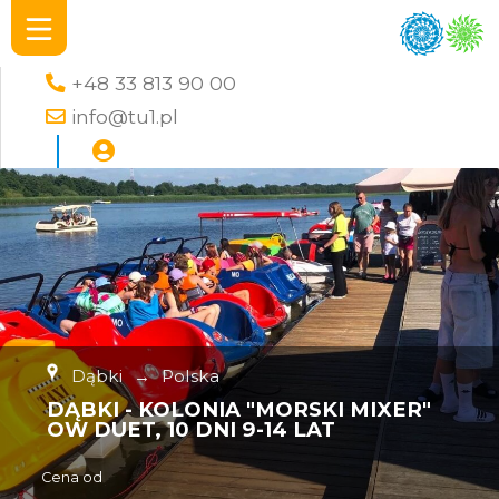
+48 33 813 90 00
info@tu1.pl
Dąbki
→
Polska
DĄBKI - KOLONIA "MORSKI MIXER"
OW DUET, 10 DNI 9-14 LAT
Cena od