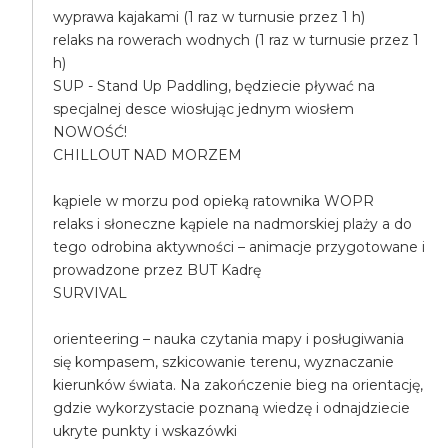
wyprawa kajakami (1 raz w turnusie przez 1 h)
relaks na rowerach wodnych (1 raz w turnusie przez 1
h)
SUP - Stand Up Paddling, będziecie pływać na
specjalnej desce wiosłując jednym wiosłem
NOWOŚĆ!
CHILLOUT NAD MORZEM
kąpiele w morzu pod opieką ratownika WOPR
relaks i słoneczne kąpiele na nadmorskiej plaży a do
tego odrobina aktywności – animacje przygotowane i
prowadzone przez BUT Kadrę
SURVIVAL
orienteering – nauka czytania mapy i posługiwania
się kompasem, szkicowanie terenu, wyznaczanie
kierunków świata. Na zakończenie bieg na orientację,
gdzie wykorzystacie poznaną wiedzę i odnajdziecie
ukryte punkty i wskazówki