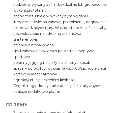
będziemy wykonywać indywidualnie lub grupowo np.
wykonując totemy
znane teleturnieje w wakacyjnym wydaniu –
integracja i świetna zabawa, przebieranki, odgrywanie
ról prowadzących i jury. Wakacje to przecież czas aby
pozwolić sobie na odrobinę szaleństwa
gra terenowa
balonowa bitwa wodna
gry i zabawy na świeżym powietrzu, rozgrywki
sportowe
poranny jogging na plaży dla chętnych osób
spacery po okolicy, wyjścia na wschód/zachód słońca
karaoke/wieczór filmowy
ognisko/grill z pieczeniem kiełbasek
Chętni mogą skorzystać z atrakcji fakultatywnych -
atrakcje dodatkowo płatne
CO JEMY
3 posiłki dziennie + podwieczorek (obiad –