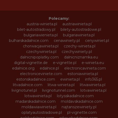
Polecamy:
austria-winieta.pl
austriawinieta.pl
bilet-autostradowy.pl
bilety-autostradowe.pl
bulgariawienieta.pl
bulgariawinieta.pl
bulharskadalnice.com
cenawiniety.pl
cenywiniet.pl
chorwacjawinieta.pl
czechy-winieta.pl
czechywinieta.pl
czechywiniety.pl
dalnicnipoplatky.com
dalnicniznamka.eu
digital-vignette.de
e-vignette.pl
e-winieta.eu
edalnice.org
edalnice.pl
electronicavinieta.com
electroniceviniete.com
estoniawinieta.pl
estonskadalnice.com
ewinieta.pl
info365.pl
litvadalnice.com
litwa-winieta.pl
litwawinieta.pl
livignotunel.pl
livignotunnel.com
lotvawinieta.pl
lotwawinieta.pl
lotysskadalnice.com
madarskadalnice.com
moldavskadalnice.com
moldawiawinieta.pl
najtanszewiniety.pl
oplatyautostradowe.pl
pl-vignette.com