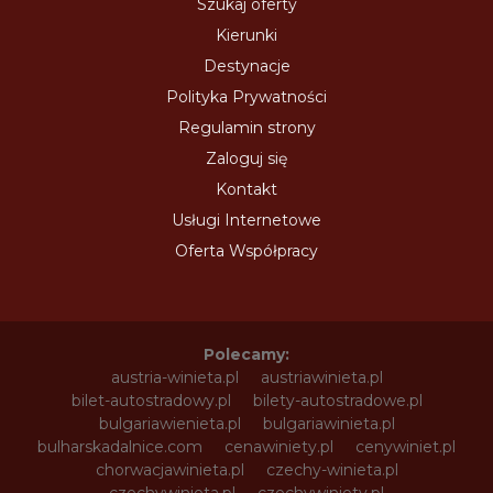
Szukaj oferty
Kierunki
Destynacje
Polityka Prywatności
Regulamin strony
Zaloguj się
Kontakt
Usługi Internetowe
Oferta Współpracy
Polecamy:
austria-winieta.pl
austriawinieta.pl
bilet-autostradowy.pl
bilety-autostradowe.pl
bulgariawienieta.pl
bulgariawinieta.pl
bulharskadalnice.com
cenawiniety.pl
cenywiniet.pl
chorwacjawinieta.pl
czechy-winieta.pl
czechywinieta.pl
czechywiniety.pl