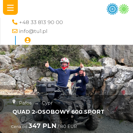
+48 33 813 90 00
info@tu1.pl
Pafos
→
Cypr
QUAD 2-OSOBOWY 600 SPORT
347 PLN
/ 80 EUR
Cena od