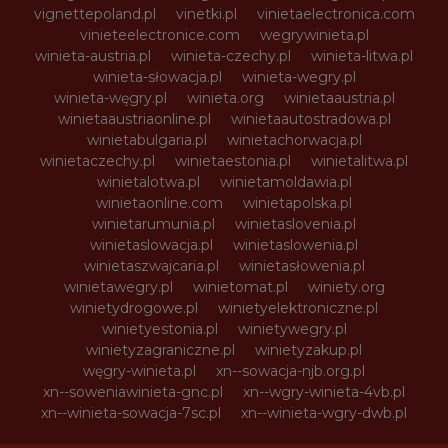
vignettepoland.pl
vinetki.pl
vinietaelectronica.com
vinieteelectronice.com
wegrywinieta.pl
winieta-austria.pl
winieta-czechy.pl
winieta-litwa.pl
winieta-słowacja.pl
winieta-wegry.pl
winieta-węgry.pl
winieta.org
winietaaustria.pl
winietaaustriaonline.pl
winietaautostradowa.pl
winietabulgaria.pl
winietachorwacja.pl
winietaczechy.pl
winietaestonia.pl
winietalitwa.pl
winietalotwa.pl
winietamoldawia.pl
winietaonline.com
winietapolska.pl
winietarumunia.pl
winietaslovenia.pl
winietaslowacja.pl
winietaslowenia.pl
winietaszwajcaria.pl
winietasłowenia.pl
winietawegry.pl
winietomat.pl
winiety.org
winietydrogowe.pl
winietyelektroniczne.pl
winietyestonia.pl
winietywegry.pl
winietyzagraniczne.pl
winietyzakup.pl
węgry-winieta.pl
xn--sowacja-njb.org.pl
xn--soweniawinieta-gnc.pl
xn--wgry-winieta-4vb.pl
xn--winieta-sowacja-7sc.pl
xn--winieta-wgry-dwb.pl