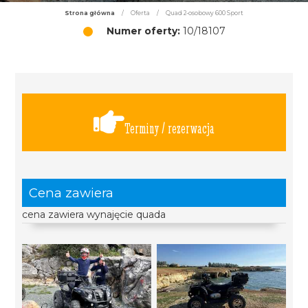
Strona główna
/
Oferta
/
Quad 2-osobowy 600 Sport
Numer oferty:
10/18107
Terminy / rezerwacja
Cena zawiera
cena zawiera wynajęcie quada