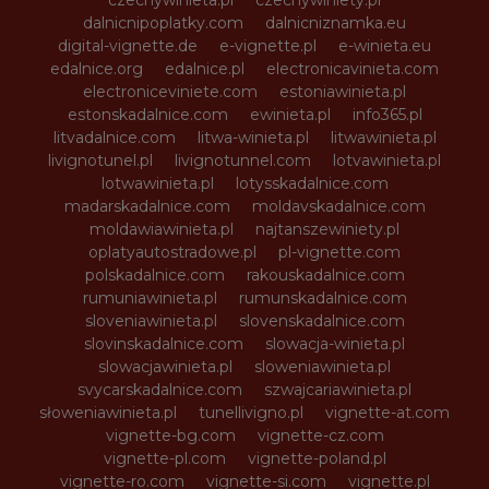
dalnicnipoplatky.com
dalnicniznamka.eu
digital-vignette.de
e-vignette.pl
e-winieta.eu
edalnice.org
edalnice.pl
electronicavinieta.com
electroniceviniete.com
estoniawinieta.pl
estonskadalnice.com
ewinieta.pl
info365.pl
litvadalnice.com
litwa-winieta.pl
litwawinieta.pl
livignotunel.pl
livignotunnel.com
lotvawinieta.pl
lotwawinieta.pl
lotysskadalnice.com
madarskadalnice.com
moldavskadalnice.com
moldawiawinieta.pl
najtanszewiniety.pl
oplatyautostradowe.pl
pl-vignette.com
polskadalnice.com
rakouskadalnice.com
rumuniawinieta.pl
rumunskadalnice.com
sloveniawinieta.pl
slovenskadalnice.com
slovinskadalnice.com
slowacja-winieta.pl
slowacjawinieta.pl
sloweniawinieta.pl
svycarskadalnice.com
szwajcariawinieta.pl
słoweniawinieta.pl
tunellivigno.pl
vignette-at.com
vignette-bg.com
vignette-cz.com
vignette-pl.com
vignette-poland.pl
vignette-ro.com
vignette-si.com
vignette.pl